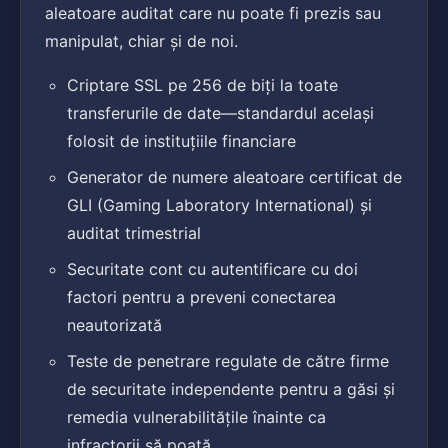
aleatoare auditat care nu poate fi prezis sau
manipulat, chiar și de noi.
Criptare SSL pe 256 de biți la toate
transferurile de date—standardul același
folosit de instituțiile financiare
Generator de numere aleatoare certificat de
GLI (Gaming Laboratory International) și
auditat trimestrial
Securitate cont cu autentificare cu doi
factori pentru a preveni conectarea
neautorizată
Teste de penetrare regulate de către firme
de securitate independente pentru a găsi și
remedia vulnerabilitățile înainte ca
infractorii să poată