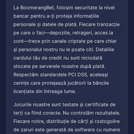
La BoomerangBet, folosim securitate la nivel
bancar pentru a-ți proteja informațiile
personale și datele de plată. Fiecare tranzacție
pe care o faci—depozite, retrageri, acces la
cont—trece prin canale criptate pe care chiar
și personalul nostru nu le poate citi. Detaliile
cardului tău de credit nu sunt niciodată
stocate pe serverele noastre după plată.
Respectăm standardele PCI DSS, aceleași
cerințe care protejează jucătorii la băncile
licențiate din întreaga lume.
Jocurile noastre sunt testate și certificate de
terți ca fiind corecte. Nu controlăm rezultatele.
Fiecare rotire, distribuție de cărți și rostogolire
de zaruri este generată de software cu numere