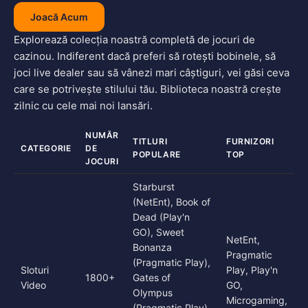
Joacă Acum
Explorează colecția noastră completă de jocuri de
cazinou. Indiferent dacă preferi să rotești bobinele, să
joci live dealer sau să vânezi mari câștiguri, vei găsi ceva
care se potrivește stilului tău. Biblioteca noastră crește
zilnic cu cele mai noi lansări.
NUMĂR
TITLURI
FURNIZORI
CATEGORIE
DE
POPULARE
TOP
JOCURI
Starburst
(NetEnt), Book of
Dead (Play'n
GO), Sweet
NetEnt,
Bonanza
Pragmatic
(Pragmatic Play),
Sloturi
Play, Play'n
1800+
Gates of
Video
GO,
Olympus
Microgaming,
(Pragmatic Play),