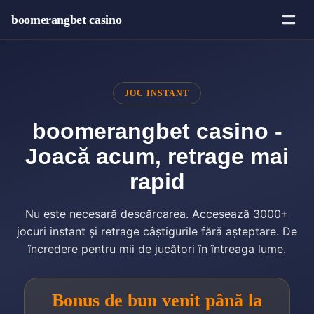
boomerangbet casino
JOC INSTANT
boomerangbet casino -
Joacă acum, retrage mai
rapid
Nu este necesară descărcarea. Accesează 3000+
jocuri instant și retrage câștigurile fără așteptare. De
încredere pentru mii de jucători în întreaga lume.
Bonus de bun venit până la