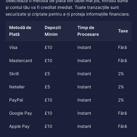
Selectează o metodă de plată din tabel mai jos, introdu suma
și contul tău va fi creditat imediat. Toate tranzacțiile sunt
securizate și criptate pentru a-ți proteja informațiile financiare.
Metodă de
Depozit
Timp de
Taxe
Plată
Minim
Procesare
Visa
£10
Instant
Fără
Mastercard
£10
Instant
Fără
Skrill
£5
Instant
2%
Neteller
£5
Instant
2%
PayPal
£10
Instant
2%
Google Pay
£10
Instant
Fără
Apple Pay
£10
Instant
Fără