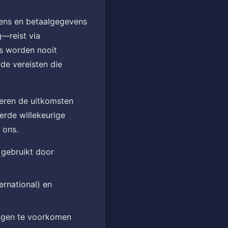
vens en betaalgegevens
—reist via
ns worden nooit
de vereisten die
leren de uitkomsten
erde willekeurige
 ons.
 gebruikt door
rnational) en
ingen te voorkomen