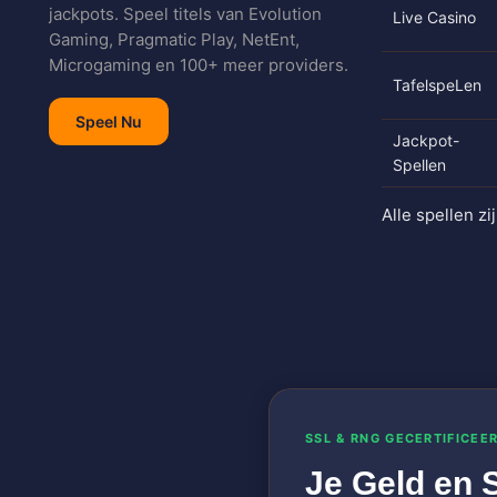
jackpots. Speel titels van Evolution
Live Casino
Gaming, Pragmatic Play, NetEnt,
Microgaming en 100+ meer providers.
TafelspeLen
Speel Nu
Jackpot-
Spellen
Alle spellen z
SSL & RNG GECERTIFICEE
Je Geld en S