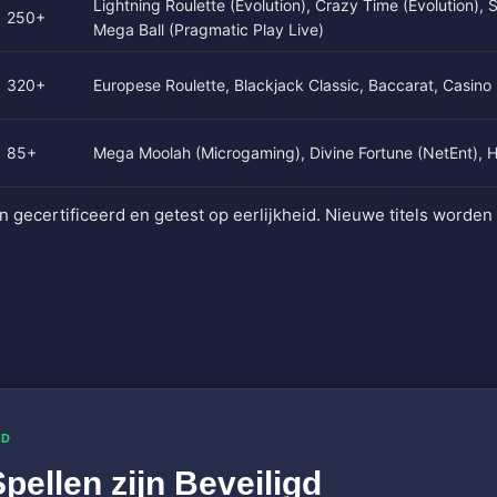
Lightning Roulette (Evolution), Crazy Time (Evolution), 
250+
Mega Ball (Pragmatic Play Live)
320+
Europese Roulette, Blackjack Classic, Baccarat, Casino
85+
Mega Moolah (Microgaming), Divine Fortune (NetEnt), H
ijn gecertificeerd en getest op eerlijkheid. Nieuwe titels word
RD
pellen zijn Beveiligd