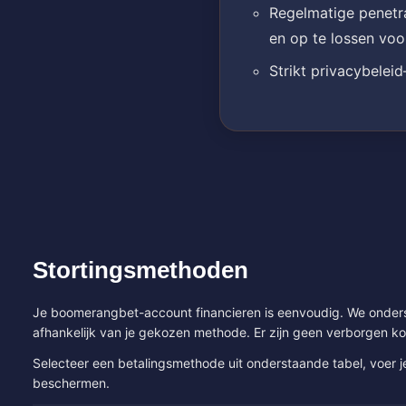
Regelmatige penetra
en op te lossen voo
Strikt privacybele
Stortingsmethoden
Je boomerangbet-account financieren is eenvoudig. We onderst
afhankelijk van je gekozen methode. Er zijn geen verborgen ko
Selecteer een betalingsmethode uit onderstaande tabel, voer je
beschermen.