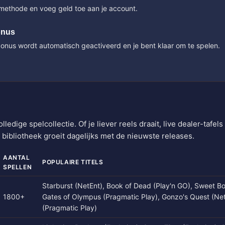
lmethode en voeg geld toe aan je account.
onus
nus wordt automatisch geactiveerd en je bent klaar om te spelen.
ledige spelcollectie. Of je liever reels draait, live dealer-tafels 
e bibliotheek groeit dagelijks met de nieuwste releases.
AANTAL
POPULAIRE TITELS
SPELLEN
Starburst (NetEnt), Book of Dead (Play'n GO), Sweet B
1800+
Gates of Olympus (Pragmatic Play), Gonzo's Quest (Ne
(Pragmatic Play)