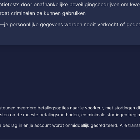
tietests door onafhankelijke beveiligingsbedrijven om kw
rdat criminelen ze kunnen gebruiken
id—je persoonlijke gegevens worden nooit verkocht of gede
eunen meerdere betalingsopties naar je voorkeur, met stortingen d
sten op de meeste betalingsmethoden, en minimale stortingen beginn
 bedrag in en je account wordt onmiddellijk gecrediteerd. Alle trans