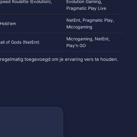
Speed Roulette (Evolution),
Evolution Gaming,
Pragmatic Play Live
NetEnt, Pragmatic Play,
 Hold'em
Microgaming
Microgaming, NetEnt,
all of Gods (NetEnt)
Play'n GO
en regelmatig toegevoegd om je ervaring vers te houden.